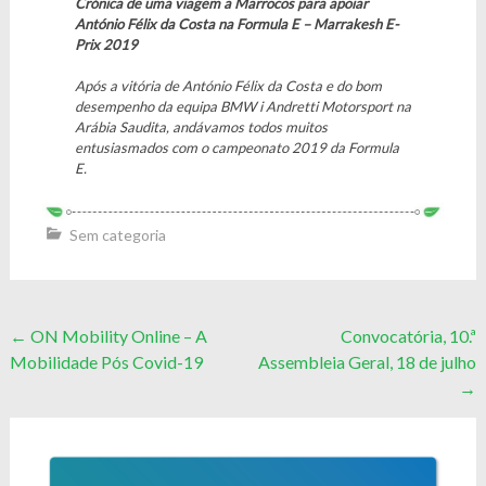
Crónica de uma viagem a Marrocos para apoiar
António Félix da Costa na Formula E – Marrakesh E-
Prix 2019
Após a vitória de António Félix da Costa e do bom
desempenho da equipa BMW i Andretti Motorsport na
Arábia Saudita, andávamos todos muitos
entusiasmados com o campeonato 2019 da Formula
E.
Sem categoria
Post
←
ON Mobility Online – A
Convocatória, 10.ª
Mobilidade Pós Covid-19
Assembleia Geral, 18 de julho
navigation
→