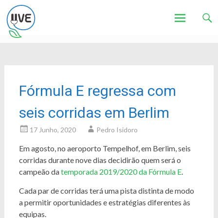
Associação de Utilizadores de Veículos Eléctricos
UVE
Skip
to
content
Fórmula E regressa com
seis corridas em Berlim
17 Junho, 2020
Pedro Isidoro
Em agosto, no aeroporto Tempelhof, em Berlim, seis
corridas durante nove dias decidirão quem será o
campeão da
temporada 2019/2020 da Fórmula E
.
Cada par de corridas terá uma pista distinta de modo
a permitir oportunidades e estratégias diferentes às
equipas.