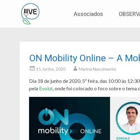
Associação de Utilizadores de Veículos Eléctric
UVE
Skip
Associados
OBSERV
to
content
ON Mobility Online – A Mo
15 Junho, 2020
Marina Nascimento
Dia 18 de junho de 2020, 5ª feira, das 10:00 às 12:30
pela
Evolut
, onde foi colocado o foco sobre o tema 