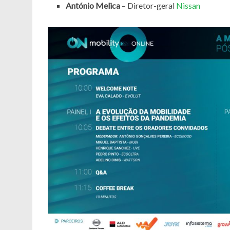
António Melica
– Diretor-geral
Nissan