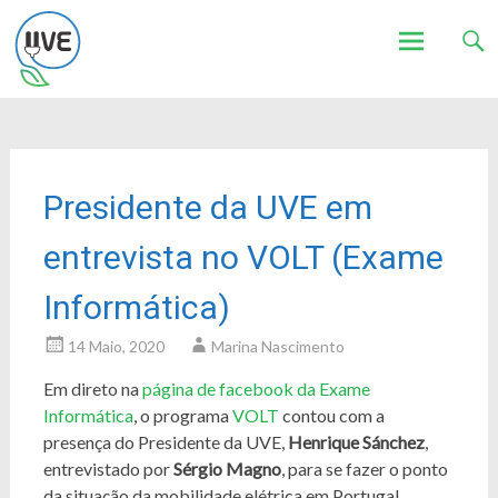
Associação de Utilizadores de Veículos Eléctricos
UVE
Skip
to
content
Presidente da UVE em
entrevista no VOLT (Exame
Informática)
14 Maio, 2020
Marina Nascimento
Em direto na
página de facebook da Exame
Informática​
, o programa
VOLT
contou com a
presença do Presidente da UVE,
Henrique Sánchez
,
entrevistado por
Sérgio Magno
​, para se fazer o ponto
da situação da mobilidade elétrica em Portugal.