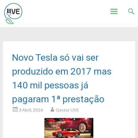
Associação de Utilizadores de Veículos Eléctricos
UVE
Skip
to
content
Novo Tesla só vai ser
produzido em 2017 mas
140 mil pessoas já
pagaram 1ª prestação
3 Abril, 2016
Gestor UVE