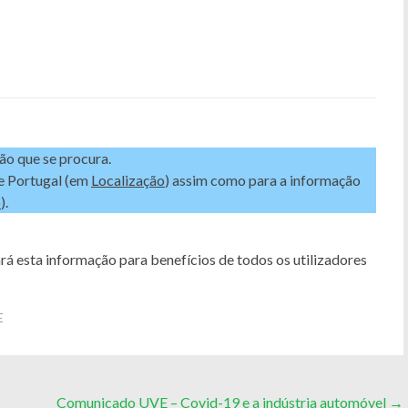
ção que se procura.
de Portugal (em
Localização
) assim como para a informação
o
).
rá esta informação para benefícios de todos os utilizadores
E
Comunicado UVE – Covid-19 e a indústria automóvel
→