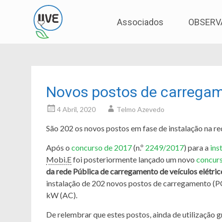
Associação de Utilizadores de Veículos Eléctric
UVE
Skip
Associados
OBSERV
to
content
Novos postos de carregam
4 Abril, 2020
Telmo Azevedo
São 202 os novos postos em fase de instalação na r
Após o
concurso de 2017
(n.º
2249/2017
) para a
ins
Mobi.E
foi posteriormente lançado um novo
concur
da rede Pública de carregamento de veículos elétric
instalação de 202 novos postos de carregamento (P
kW (AC).
De relembrar que estes postos, ainda de utilização 