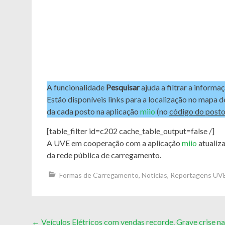
A funcionalidade
Pesquisar
ajuda a filtrar a informa
Estão disponíveis links para a localização no mapa 
da cada posto na aplicação
miio
(no
código do post
[table_filter id=c202 cache_table_output=false /]
A UVE em cooperação com a aplicação
miio
atualiza
da rede pública de carregamento.
Formas de Carregamento
,
Notícias
,
Reportagens UV
Post
←
Veículos Elétricos com vendas recorde. Grave crise na