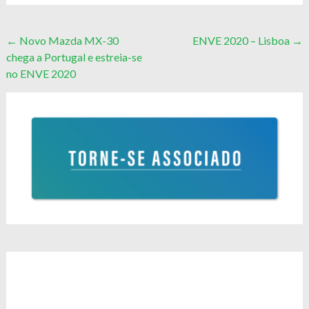
Post
←
Novo Mazda MX-30
ENVE 2020 – Lisboa
→
chega a Portugal e estreia-se
navigation
no ENVE 2020