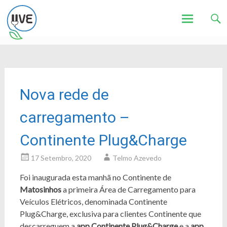
Associação de Utilizadores de Veículos Eléctricos
UVE
Skip
to
content
Nova rede de
carregamento –
Continente Plug&Charge
17 Setembro, 2020
Telmo Azevedo
Foi inaugurada esta manhã no Continente de
Matosinhos
a primeira Área de Carregamento para
Veículos Elétricos, denominada Continente
Plug&Charge, exclusiva para clientes Continente que
descarreguem a
app Continente Plug&Charge
e a
app