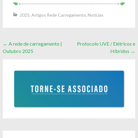
2025
,
Artigos Rede Carregamento
,
Notícias
Post
←
A rede de carregamento |
Protocolo UVE / Elétricos e
Outubro 2025
Híbridos
→
navigation