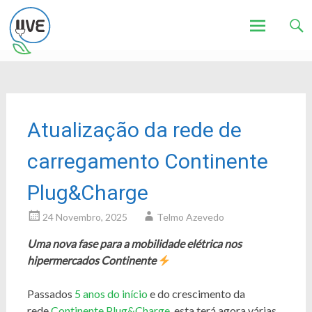
Associação de Utilizadores de Veículos Eléctricos
UVE
Skip
to
content
Atualização da rede de
carregamento Continente
Plug&Charge
24 Novembro, 2025
Telmo Azevedo
Uma nova fase para a mobilidade elétrica nos
hipermercados Continente
Passados
5 anos do início
e do crescimento da
rede
Continente Plug&Charge
, esta terá agora várias