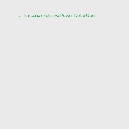
Post
←
Parceria exclusiva Power Dot e Uber
navigation