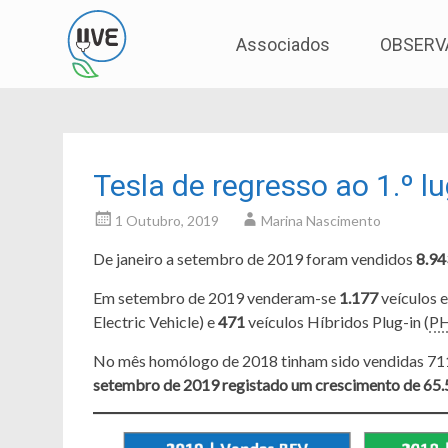
Associação de Utilizadores de Veículos Eléctric
UVE
Skip
Associados
OBSERV
to
content
Tesla de regresso ao 1.º 
1 Outubro, 2019
Marina Nascimento
De janeiro a setembro de 2019 foram vendidos
8.94
Em setembro de 2019 venderam-se
1.177
veículos e
Electric Vehicle) e
471
veículos Híbridos Plug-in (
P
No mês homólogo de 2018 tinham sido vendidas 711 v
setembro de 2019 registado um crescimento de 65.