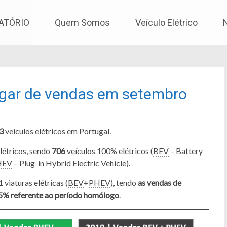
os
ATÓRIO
Quem Somos
Veículo Elétrico
lugar de vendas em setembro
3
veículos elétricos em Portugal.
létricos, sendo
706
veículos 100% elétricos (
BEV
– Battery
HEV
– Plug-in Hybrid Electric Vehicle).
iaturas elétricas (
BEV
+
PHEV
), tendo
as vendas de
5% referente ao período homólogo
.