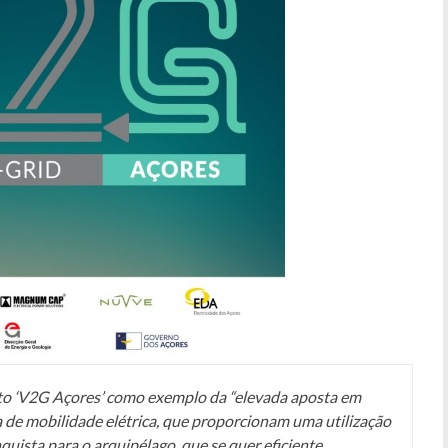
eto ‘V2G Açores’ como exemplo da “
elevada aposta em
 de mobilidade elétrica, que proporcionam uma utilização
quista para o arquipélago, que se quer eficiente,