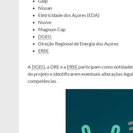
Galp
Nissan
Eletricidade dos Açores (EDA)
Nuvve
Magnum Cap
DGEG
Direção Regional de Energia dos Açores
ERSE
A
DGEG
, a DRE e a
ERSE
participam como entidades
do projeto e identificarem eventuais alterações lega
competências .