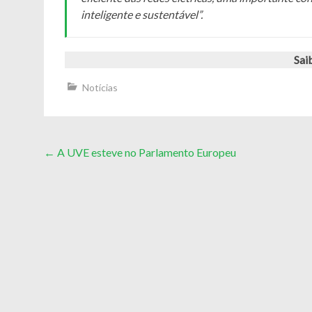
inteligente e sustentável
”.
Sai
Notícias
Post
←
A UVE esteve no Parlamento Europeu
navigation