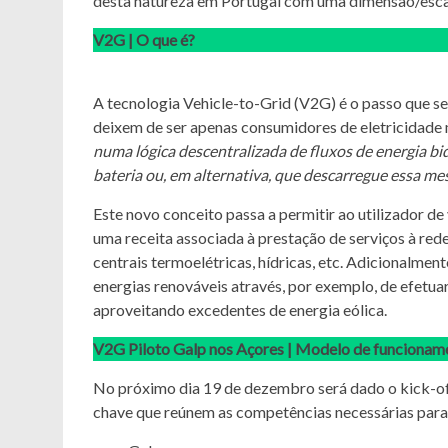
desta natureza em Portugal com uma dimensão/escal
V2G | O que é?
A tecnologia Vehicle-to-Grid (V2G) é o passo que se
deixem de ser apenas consumidores de eletricidade 
numa lógica descentralizada de fluxos de energia bid
bateria ou, em alternativa, que descarregue essa me
Este novo conceito passa a permitir ao utilizador de
uma receita associada à prestação de serviços à red
centrais termoelétricas, hídricas, etc. Adicionalmen
energias renováveis através, por exemplo, de efetu
aproveitando excedentes de energia eólica.
V2G Piloto Galp nos Açores | Modelo de funcionam
No próximo dia 19 de dezembro será dado o kick-of
chave que reúnem as competências necessárias par