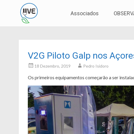
Associação de Utilizadores de Veículos Eléctric
UVE
Skip
Associados
OBSERV
to
content
V2G Piloto Galp nos Açore
18 Dezembro, 2019
Pedro Isidoro
Os primeiros equipamentos começarão a ser instalad