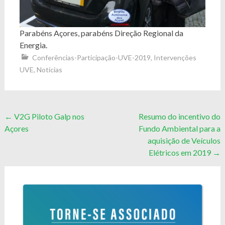
Parabéns Açores, parabéns Direção Regional da
Energia.
Conferências-Participação-UVE-2019
,
Intervenções
UVE
,
Notícias
Post
←
V2G Piloto Galp nos
Resumo do incentivo do
Açores
Fundo Ambiental para a
navigation
aquisição de Veículos
Elétricos em 2019
→