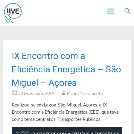
Associação de Utilizadores de Veículos Eléctricos
UVE
Skip
to
content
IX Encontro com a
Eficiência Energética – São
Miguel – Açores
23 Dezembro, 2019
Marina Nascimento
Realizou-se em Lagoa, São Miguel, Açores, o IX
Encontro com a Eficiência Energética (EEE), que teve
como tema central os Transportes Públicos.