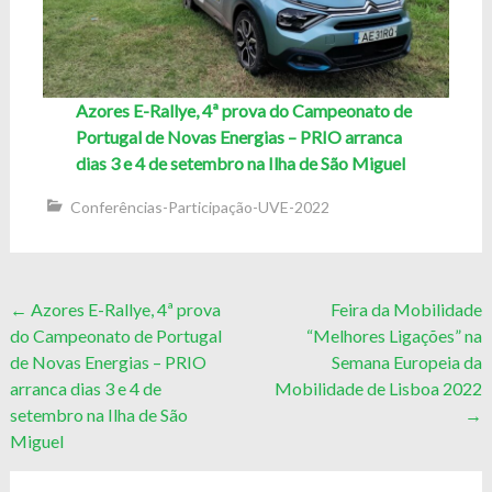
Azores E-Rallye, 4ª prova do Campeonato de
Portugal de Novas Energias – PRIO arranca
dias 3 e 4 de setembro na Ilha de São Miguel
Conferências-Participação-UVE-2022
Post
←
Azores E-Rallye, 4ª prova
Feira da Mobilidade
do Campeonato de Portugal
“Melhores Ligações” na
navigation
de Novas Energias – PRIO
Semana Europeia da
arranca dias 3 e 4 de
Mobilidade de Lisboa 2022
setembro na Ilha de São
→
Miguel