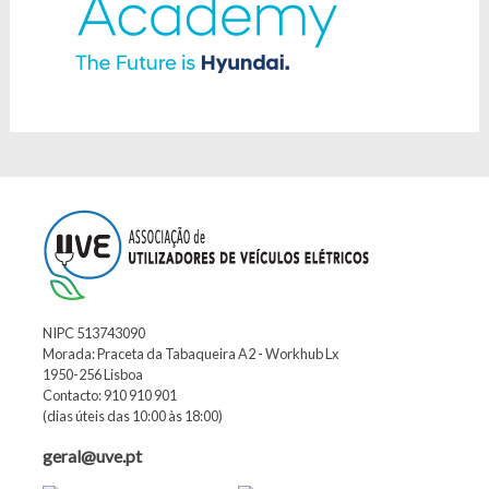
NIPC 513743090
Morada: Praceta da Tabaqueira A2 - Workhub Lx
1950-256 Lisboa
Contacto: 910 910 901
(dias úteis das 10:00 às 18:00)
geral@uve.pt