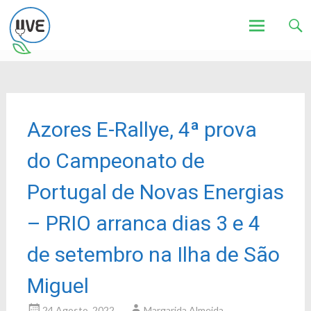
Associação de Utilizadores de Veículos Eléctricos
UVE
Skip
to
content
Azores E-Rallye, 4ª prova
do Campeonato de
Portugal de Novas Energias
– PRIO arranca dias 3 e 4
de setembro na Ilha de São
Miguel
24 Agosto, 2022
Margarida Almeida