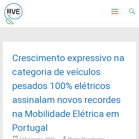
Associação de Utilizadores de Veículos Eléctricos
UVE
Skip
to
content
Crescimento expressivo na
categoria de veículos
pesados 100% elétricos
assinalam novos recordes
na Mobilidade Elétrica em
Portugal
12 Fevereiro, 2026
Marina Nascimento