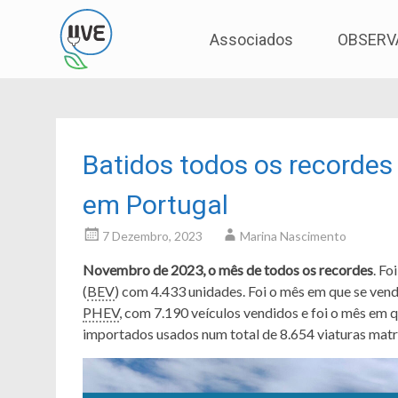
Associação de Utilizadores de Veículos Eléctric
UVE
Skip
Associados
OBSERV
to
content
Batidos todos os recordes 
em Portugal
7 Dezembro, 2023
Marina Nascimento
Novembro de 2023, o mês de todos os recordes
. Fo
(
BEV
) com 4.433 unidades. Foi o mês em que se ven
PHEV
, com 7.190 veículos vendidos e foi o mês em 
importados usados num total de 8.654 viaturas matr