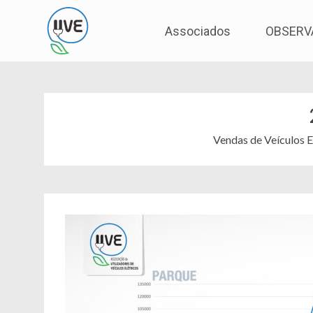
Associação de Utilizadores de Veículos Eléctric
UVE
Skip
Associados
OBSERV
to
content
Vendas de Veículos 