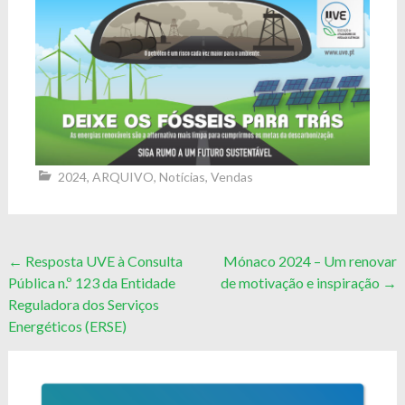
2024
,
ARQUIVO
,
Notícias
,
Vendas
Post
←
Resposta UVE à Consulta
Mónaco 2024 – Um renovar
Pública n.º 123 da Entidade
de motivação e inspiração
→
navigation
Reguladora dos Serviços
Energéticos (ERSE)