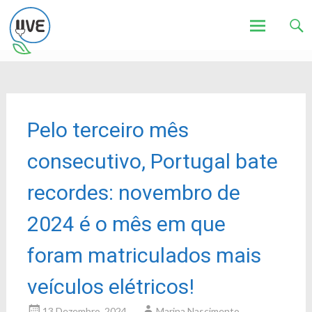
Associação de Utilizadores de Veículos Eléctricos
UVE
Skip
to
content
Pelo terceiro mês
consecutivo, Portugal bate
recordes: novembro de
2024 é o mês em que
foram matriculados mais
veículos elétricos!
13 Dezembro, 2024
Marina Nascimento