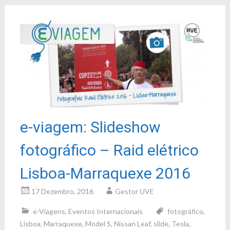
e-viagem: Slideshow
fotográfico – Raid elétrico
Lisboa-Marraquexe 2016
17 Dezembro, 2016
Gestor UVE
e-Viagens
,
Eventos Internacionais
fotográfico
,
Lisboa
,
Marraquexe
,
Model S
,
Nissan Leaf
,
slide
,
Tesla
,