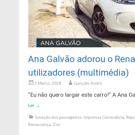
Ana Galvão adorou o Renau
utilizadores (multimédia)
1 Março, 2018
Gonçalo André
“Eu não quero largar este carro!” A Ana G
Ler
→
Emoção dos passageiros
,
Imprensa Generalista
,
Repo
Renascença
,
Zoe