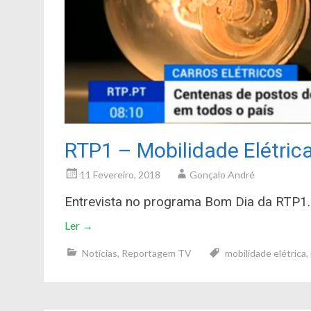
RTP1 – Mobilidade Elétric
11 Fevereiro, 2018
Gonçalo André
Entrevista no programa Bom Dia da RTP1.
Ler
→
Notícias
,
Reportagem TV
mobilidade elétrica
,