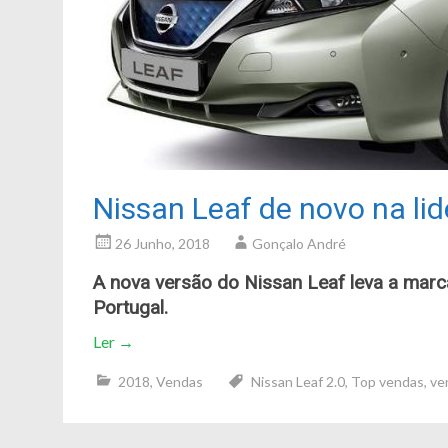
Nissan Leaf de novo na li
26 Junho, 2018
Gonçalo André
A nova versão do Nissan Leaf leva a marca
Portugal.
Ler
→
2018
,
Vendas
Nissan Leaf 2.0
,
Top vendas
,
ve