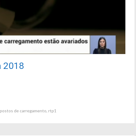
a 2018
postos de carregamento
,
rtp1