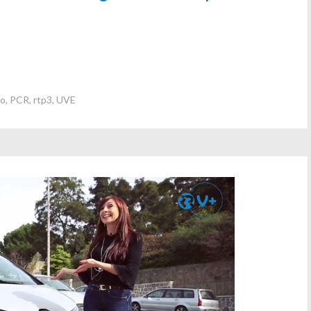
to
,
PCR
,
rtp3
,
UVE