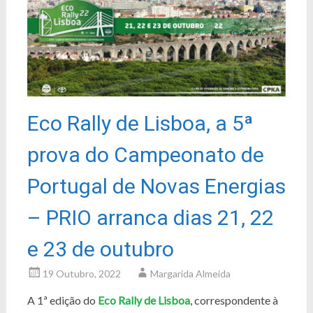
Eco Rally de Lisboa, a 5ª
prova do Campeonato de
Portugal de Novas Energias
– PRIO arranca dias 21, 22
e 23 de outubro
19 Outubro, 2022
Margarida Almeida
A 1ª edição do
Eco Rally de Lisboa
, correspondente à