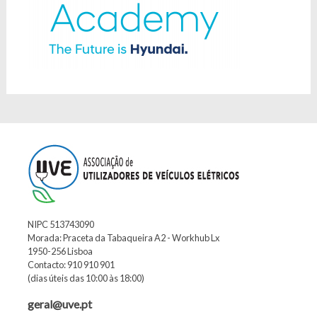
NIPC 513743090
Morada: Praceta da Tabaqueira A2 - Workhub Lx
1950-256 Lisboa
Contacto: 910 910 901
(dias úteis das 10:00 às 18:00)
geral@uve.pt