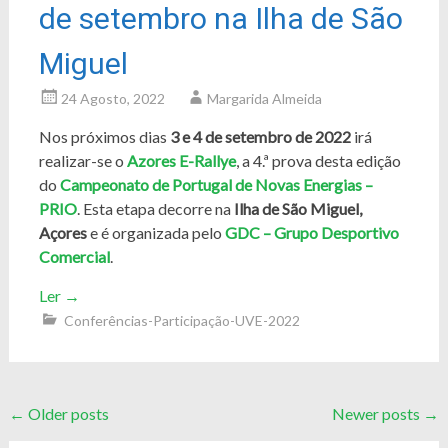
de setembro na Ilha de São
Miguel
24 Agosto, 2022
Margarida Almeida
Nos próximos dias
3 e 4 de setembro de 2022
irá
realizar-se o
Azores E-Rallye
, a 4.ª prova desta edição
do
Campeonato de Portugal de Novas Energias –
PRIO
. Esta etapa decorre na
Ilha de São Miguel,
Açores
e é organizada pelo
GDC – Grupo Desportivo
Comercial
.
Ler
→
Conferências-Participação-UVE-2022
Posts
←
Older posts
Newer posts
→