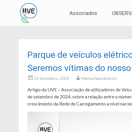
Associação de Utilizadores de Veículos Eléctric
UVE
Skip
Associados
OBSERV
to
content
Parque de veículos elétri
Seremos vítimas do nosso
13 Setembro, 2024
Marina Nascimento
Artigo da UVE – Associação de utilizadores de Veícu
de setembro de 2024, sobre a relação entre o número
crescimento da Rede de Carregamento a nível nacion