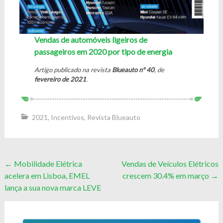
Vendas de automóveis ligeiros de
passageiros em 2020 por tipo de energia
Artigo publicado na revista
Blueauto nº 40
, de
fevereiro de 2021
.
2021
,
Incentivos
,
Revista Blueauto
Post
←
Mobilidade Elétrica
Vendas de Veículos Elétricos
acelera em Lisboa, EMEL
crescem 30.4% em março
→
navigation
lança a sua nova marca LEVE