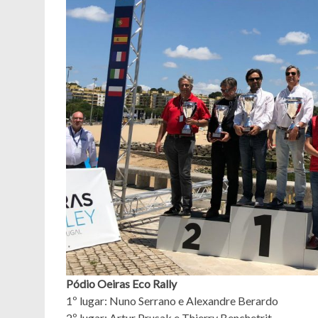
Pódio Oeiras Eco Rally
1º lugar: Nuno Serrano e Alexandre Berardo
2º lugar: Artur Prusak e Thierry Benchetrit