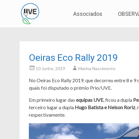
Associação de Utilizadores de Veículos Eléctric
UVE
Skip
Associados
OBSERV
to
content
Oeiras Eco Rally 2019
10 Junho, 2019
Marina Nascimento
No Oeiras Eco Rally 2019, que decorreu entre 8 e 9 
quais foi disputado o prémio Prio/UVE.
Em primeiro lugar das
equipas UVE
, ficou a dupla
Pe
terceiro lugar a dupla
Hugo Batista e Nelson Roriz
,
respectivamente.