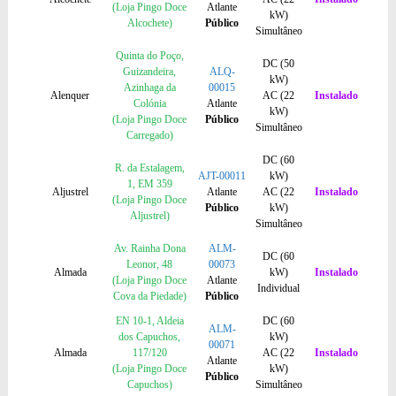
(Loja Pingo Doce
Atlante
kW)
Alcochete)
Público
Simultâneo
Quinta do Poço,
DC (50
Guizandeira,
ALQ-
kW)
Azinhaga da
00015
Alenquer
AC (22
Instalado
Colónia
Atlante
kW)
(Loja Pingo Doce
Público
Simultâneo
Carregado)
DC (60
R. da Estalagem,
AJT-00011
kW)
1, EM 359
Aljustrel
Atlante
AC (22
Instalado
(Loja Pingo Doce
Público
kW)
Aljustrel)
Simultâneo
Av. Rainha Dona
ALM-
DC (60
Leonor, 48
00073
Almada
kW)
Instalado
(Loja Pingo Doce
Atlante
Individual
Cova da Piedade)
Público
EN 10-1, Aldeia
DC (60
ALM-
dos Capuchos,
kW)
00071
Almada
117/120
AC (22
Instalado
Atlante
(Loja Pingo Doce
kW)
Público
Capuchos)
Simultâneo