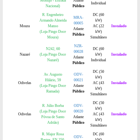
Montijo - Estrada
Atlante
Individual
Nacional)
Público
R. Engenheiro
DC (60
MRA-
Armando Almeida
kW)
00005
Moura
Manso
AC (22
Instalado
Atlante
(Loja Pingo Doce
kW)
Público
Moura)
Simultâneo
NZR-
N242, 60
DC (60
00028
Nazaré
(Loja Pingo Doce
kW)
Instalado
Atlante
Nazaré)
Individual
Público
DC (50
Av. Augusto
ODV-
kW)
Hilário, 59
00021
Odivelas
AC (43
Instalado
(Loja Pingo Doce
Atlante
kW)
Ramada)
Público
Simultâneo
DC (50
R. Júlio Borba
ODV-
kW)
(Loja Pingo Doce
00020
Odivelas
AC (43
Instalado
Póvoa de Santo
Atlante
kW)
Adrião)
Público
Simultâneo
R. Major Rosa
DC (60
ODV-
Bastos, EN 250,
kW)