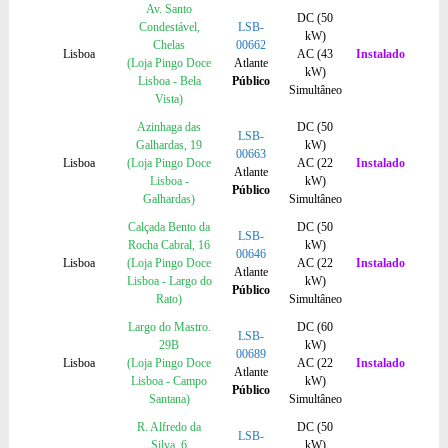
Av. Santo
DC (50
Condestável,
LSB-
kW)
Chelas
00662
Lisboa
AC (43
Instalado
(Loja Pingo Doce
Atlante
kW)
Lisboa - Bela
Público
Simultâneo
Vista)
Azinhaga das
DC (50
LSB-
Galhardas, 19
kW)
00663
Lisboa
(Loja Pingo Doce
AC (22
Instalado
Atlante
Lisboa -
kW)
Público
Galhardas)
Simultâneo
Calçada Bento da
DC (50
LSB-
Rocha Cabral, 16
kW)
00646
Lisboa
(Loja Pingo Doce
AC (22
Instalado
Atlante
Lisboa - Largo do
kW)
Público
Rato)
Simultâneo
Largo do Mastro.
DC (60
LSB-
29B
kW)
00689
Lisboa
(Loja Pingo Doce
AC (22
Instalado
Atlante
Lisboa - Campo
kW)
Público
Santana)
Simultâneo
R. Alfredo da
DC (50
LSB-
Silva, 6
kW)