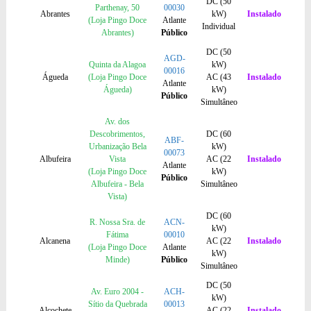
DC (50
Parthenay, 50
00030
Abrantes
kW)
Instalado
(Loja Pingo Doce
Atlante
Individual
Abrantes)
Público
DC (50
AGD-
Quinta da Alagoa
kW)
00016
Águeda
(Loja Pingo Doce
AC (43
Instalado
Atlante
Águeda)
kW)
Público
Simultâneo
Av. dos
Descobrimentos,
DC (60
ABF-
Urbanização Bela
kW)
00073
Albufeira
Vista
AC (22
Instalado
Atlante
(Loja Pingo Doce
kW)
Público
Albufeira - Bela
Simultâneo
Vista)
DC (60
R. Nossa Sra. de
ACN-
kW)
Fátima
00010
Alcanena
AC (22
Instalado
(Loja Pingo Doce
Atlante
kW)
Minde)
Público
Simultâneo
DC (50
Av. Euro 2004 -
ACH-
kW)
Sítio da Quebrada
00013
Alcochete
AC (22
Instalado