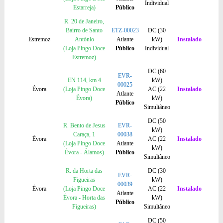
Individual
Estarreja)
Público
R. 20 de Janeiro,
Bairro de Santo
ETZ-00023
DC (30
Estremoz
António
Atlante
kW)
Instalado
(Loja Pingo Doce
Público
Individual
Estremoz)
DC (60
EVR-
EN 114, km 4
kW)
00025
Évora
(Loja Pingo Doce
AC (22
Instalado
Atlante
Évora)
kW)
Público
Simultâneo
DC (50
R. Bento de Jesus
EVR-
kW)
Caraça, 1
00038
Évora
AC (22
Instalado
(Loja Pingo Doce
Atlante
kW)
Évora - Álamos)
Público
Simultâneo
R. da Horta das
DC (30
EVR-
Figueiras
kW)
00039
Évora
(Loja Pingo Doce
AC (22
Instalado
Atlante
Évora - Horta das
kW)
Público
Figueiras)
Simultâneo
DC (50