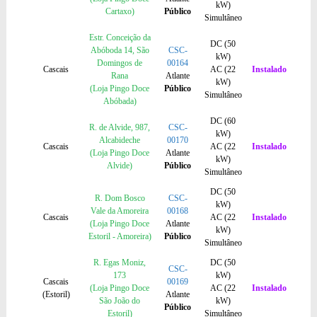
kW)
Cartaxo)
Público
Simultâneo
Estr. Conceição da
DC (50
Abóboda 14, São
CSC-
kW)
Domingos de
00164
Cascais
AC (22
Instalado
Rana
Atlante
kW)
(Loja Pingo Doce
Público
Simultâneo
Abóbada)
DC (60
R. de Alvide, 987,
CSC-
kW)
Alcabideche
00170
Cascais
AC (22
Instalado
(Loja Pingo Doce
Atlante
kW)
Alvide)
Público
Simultâneo
DC (50
R. Dom Bosco
CSC-
kW)
Vale da Amoreira
00168
Cascais
AC (22
Instalado
(Loja Pingo Doce
Atlante
kW)
Estoril - Amoreira)
Público
Simultâneo
R. Egas Moniz,
DC (50
CSC-
173
kW)
Cascais
00169
(Loja Pingo Doce
AC (22
Instalado
(Estoril)
Atlante
São João do
kW)
Público
Estoril)
Simultâneo