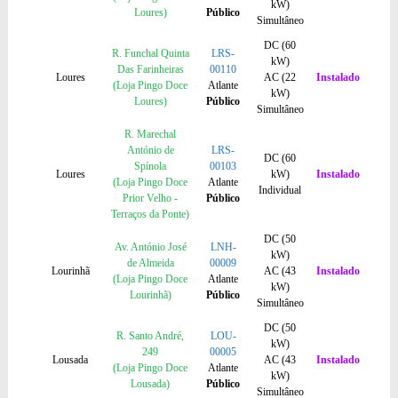
kW)
Loures)
Público
Simultâneo
DC (60
R. Funchal Quinta
LRS-
kW)
Das Farinheiras
00110
Loures
AC (22
Instalado
(Loja Pingo Doce
Atlante
kW)
Loures)
Público
Simultâneo
R. Marechal
António de
LRS-
DC (60
Spínola
00103
Loures
kW)
Instalado
(Loja Pingo Doce
Atlante
Individual
Prior Velho -
Público
Terraços da Ponte)
DC (50
Av. António José
LNH-
kW)
de Almeida
00009
Lourinhã
AC (43
Instalado
(Loja Pingo Doce
Atlante
kW)
Lourinhã)
Público
Simultâneo
DC (50
R. Santo André,
LOU-
kW)
249
00005
Lousada
AC (43
Instalado
(Loja Pingo Doce
Atlante
kW)
Lousada)
Público
Simultâneo