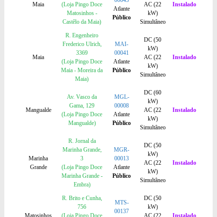
00043
Maia
(Loja Pingo Doce
AC (22
Instalado
Atlante
Matosinhos -
kW)
Público
Castêlo da Maia)
Simultâneo
R. Engenheiro
DC (50
Frederico Ulrich,
MAI-
kW)
3369
00041
Maia
AC (22
Instalado
(Loja Pingo Doce
Atlante
kW)
Maia - Moreira da
Público
Simultâneo
Maia)
DC (60
Av. Vasco da
MGL-
kW)
Gama, 129
00008
Mangualde
AC (22
Instalado
(Loja Pingo Doce
Atlante
kW)
Mangualde)
Público
Simultâneo
R. Jornal da
DC (50
Marinha Grande,
MGR-
kW)
Marinha
3
00013
AC (22
Instalado
Grande
(Loja Pingo Doce
Atlante
kW)
Marinha Grande -
Público
Simultâneo
Embra)
R. Brito e Cunha,
DC (50
MTS-
756
kW)
00137
Matosinhos
(Loja Pingo Doce
AC (22
Instalado