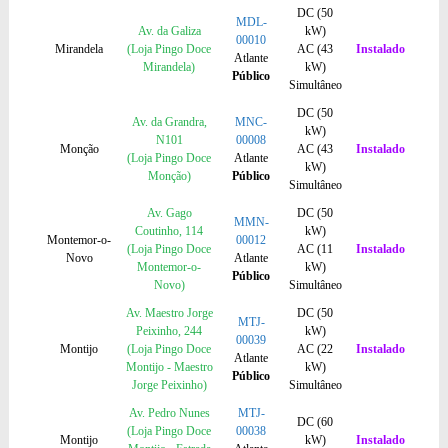
DC (50
MDL-
Av. da Galiza
kW)
00010
Mirandela
(Loja Pingo Doce
AC (43
Instalado
Atlante
Mirandela)
kW)
Público
Simultâneo
DC (50
Av. da Grandra,
MNC-
kW)
N101
00008
Monção
AC (43
Instalado
(Loja Pingo Doce
Atlante
kW)
Monção)
Público
Simultâneo
Av. Gago
DC (50
MMN-
Coutinho, 114
kW)
Montemor-o-
00012
(Loja Pingo Doce
AC (11
Instalado
Novo
Atlante
Montemor-o-
kW)
Público
Novo)
Simultâneo
Av. Maestro Jorge
DC (50
MTJ-
Peixinho, 244
kW)
00039
Montijo
(Loja Pingo Doce
AC (22
Instalado
Atlante
Montijo - Maestro
kW)
Público
Jorge Peixinho)
Simultâneo
Av. Pedro Nunes
MTJ-
DC (60
(Loja Pingo Doce
00038
Montijo
kW)
Instalado