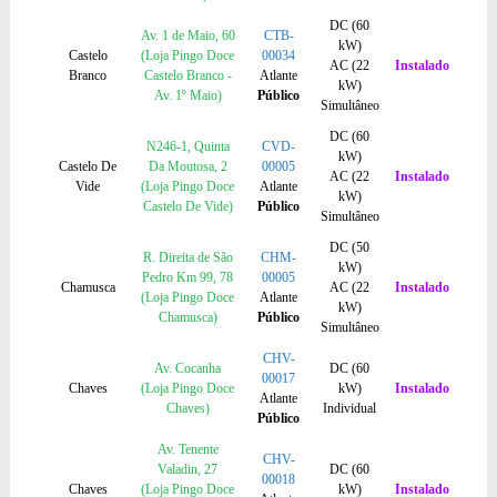
DC (60
Av. 1 de Maio, 60
CTB-
kW)
Castelo
(Loja Pingo Doce
00034
AC (22
Instalado
Branco
Castelo Branco -
Atlante
kW)
Av. 1º Maio)
Público
Simultâneo
DC (60
N246-1, Quinta
CVD-
kW)
Castelo De
Da Moutosa, 2
00005
AC (22
Instalado
Vide
(Loja Pingo Doce
Atlante
kW)
Castelo De Vide)
Público
Simultâneo
DC (50
R. Direita de São
CHM-
kW)
Pedro Km 99, 78
00005
Chamusca
AC (22
Instalado
(Loja Pingo Doce
Atlante
kW)
Chamusca)
Público
Simultâneo
CHV-
Av. Cocanha
DC (60
00017
Chaves
(Loja Pingo Doce
kW)
Instalado
Atlante
Chaves)
Individual
Público
Av. Tenente
CHV-
Valadin, 27
DC (60
00018
Chaves
(Loja Pingo Doce
kW)
Instalado