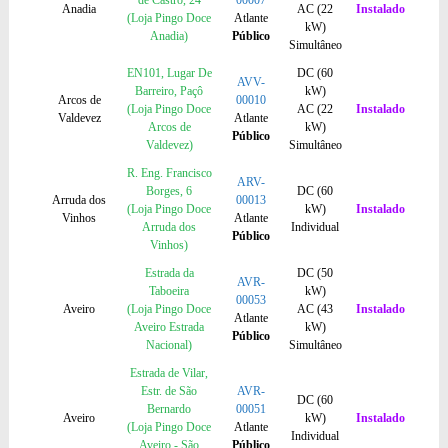
de Castro, 24
00007
Anadia
AC (22
Instalado
(Loja Pingo Doce
Atlante
kW)
Anadia)
Público
Simultâneo
EN101, Lugar De
DC (60
AVV-
Barreiro, Paçô
kW)
Arcos de
00010
(Loja Pingo Doce
AC (22
Instalado
Valdevez
Atlante
Arcos de
kW)
Público
Valdevez)
Simultâneo
R. Eng. Francisco
ARV-
Borges, 6
DC (60
Arruda dos
00013
(Loja Pingo Doce
kW)
Instalado
Vinhos
Atlante
Arruda dos
Individual
Público
Vinhos)
Estrada da
DC (50
AVR-
Taboeira
kW)
00053
Aveiro
(Loja Pingo Doce
AC (43
Instalado
Atlante
Aveiro Estrada
kW)
Público
Nacional)
Simultâneo
Estrada de Vilar,
Estr. de São
AVR-
DC (60
Bernardo
00051
Aveiro
kW)
Instalado
(Loja Pingo Doce
Atlante
Individual
Aveiro - São
Público