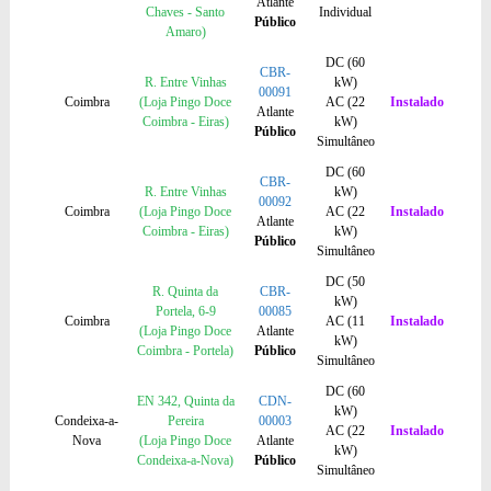
Atlante
Chaves - Santo
Individual
Público
Amaro)
DC (60
CBR-
R. Entre Vinhas
kW)
00091
Coimbra
(Loja Pingo Doce
AC (22
Instalado
Atlante
Coimbra - Eiras)
kW)
Público
Simultâneo
DC (60
CBR-
R. Entre Vinhas
kW)
00092
Coimbra
(Loja Pingo Doce
AC (22
Instalado
Atlante
Coimbra - Eiras)
kW)
Público
Simultâneo
DC (50
R. Quinta da
CBR-
kW)
Portela, 6-9
00085
Coimbra
AC (11
Instalado
(Loja Pingo Doce
Atlante
kW)
Coimbra - Portela)
Público
Simultâneo
DC (60
EN 342, Quinta da
CDN-
kW)
Condeixa-a-
Pereira
00003
AC (22
Instalado
Nova
(Loja Pingo Doce
Atlante
kW)
Condeixa-a-Nova)
Público
Simultâneo