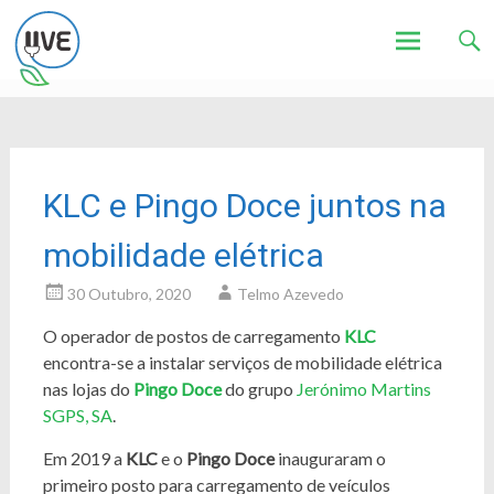
Associação de Utilizadores de Veículos Eléctricos
UVE
Skip
to
content
KLC e Pingo Doce juntos na
mobilidade elétrica
30 Outubro, 2020
Telmo Azevedo
O operador de postos de carregamento
KLC
encontra-se a instalar serviços de mobilidade elétrica
nas lojas do
Pingo Doce
do grupo
Jerónimo Martins
SGPS, SA
.
Em 2019 a
KLC
e o
Pingo Doce
inauguraram o
primeiro posto para carregamento de veículos