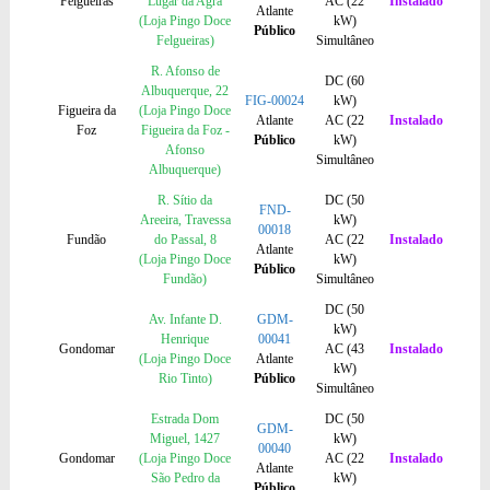
Felgueiras
Lugar da Agra
AC (22
Instalado
Atlante
(Loja Pingo Doce
kW)
Público
Felgueiras)
Simultâneo
R. Afonso de
DC (60
Albuquerque, 22
FIG-00024
kW)
Figueira da
(Loja Pingo Doce
Atlante
AC (22
Instalado
Foz
Figueira da Foz -
Público
kW)
Afonso
Simultâneo
Albuquerque)
R. Sítio da
DC (50
FND-
Areeira, Travessa
kW)
00018
Fundão
do Passal, 8
AC (22
Instalado
Atlante
(Loja Pingo Doce
kW)
Público
Fundão)
Simultâneo
DC (50
Av. Infante D.
GDM-
kW)
Henrique
00041
Gondomar
AC (43
Instalado
(Loja Pingo Doce
Atlante
kW)
Rio Tinto)
Público
Simultâneo
Estrada Dom
DC (50
GDM-
Miguel, 1427
kW)
00040
Gondomar
(Loja Pingo Doce
AC (22
Instalado
Atlante
São Pedro da
kW)
Público