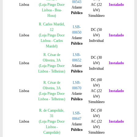
00543
Lisboa
(Loja Pingo Doce
AC (22
Instalado
Atlante
Lisboa - Boa-
kW)
Público
Hora)
Simultâneo
R. Carlos Mardel,
LSB-
12
DC (50
00650
Lisboa
(Loja Pingo Doce
kW)
Instalado
Atlante
Lisboa - Carlos
Individual
Público
Mardel)
R. César de
LSB-
DC (30
Oliveira, 3A
00652
Lisboa
kW)
Instalado
(Loja Pingo Doce
Atlante
Individual
Lisboa - Telheiras)
Público
DC (60
R. César de
LSB-
kW)
Oliveira, 3A
00670
Lisboa
AC (22
Instalado
(Loja Pingo Doce
Atlante
kW)
Lisboa - Telheiras)
Público
Simultâneo
R. de Campolide,
DC (50
LSB-
31
kW)
00647
Lisboa
(Loja Pingo Doce
AC (22
Instalado
Atlante
Lisboa -
kW)
Público
Campolide)
Simultâneo