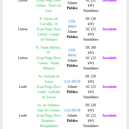
Lisboa
(Loja Pingo Doce
AC (22
Instalado
Atlante
Lisboa - Torres da
kW)
Público
Luz)
Simultâneo
R. Saraiva de
DC (50
LSB-
Carvalho, 14
kW)
00665
Lisboa
(Loja Pingo Doce
AC (22
Instalado
Atlante
Lisboa - Campo
kW)
Público
de Ourique)
Simultâneo
R. Tomás Ribeiro,
DC (60
LSB-
97
kW)
00641
Lisboa
(Loja Pingo Doce
AC (22
Instalado
Atlante
Lisboa - Tomás
kW)
Público
Ribeiro)
Simultâneo
Av. Andrade de
DC (50
Sousa
LLE-00159
kW)
Loulé
(Loja Pingo Doce
Atlante
AC (22
Instalado
Loulé - Andrade
Público
kW)
de Sousa)
Simultâneo
Av. do Atlântico,
DC (50
Sitio Do Semino
LLE-00158
kW)
Loulé
(Loja Pingo Doce
Atlante
AC (22
Instalado
Quarteira -
Público
kW)
Morgadinho)
Simultâneo