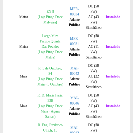
DC (50
MFR-
EN 8
kW)
00034
Mafra
(Loja Pingo Doce
AC (43
Instalado
Atlante
Malveira)
kW)
Público
Simultâneo
Largo Mira
DC (50
MFR-
Parque Quinta
kW)
00031
Mafra
Das Pevides
AC (11
Instalado
Atlante
(Loja Pingo Doce
kW)
Público
Mafra)
Simultâneo
DC (50
R. 5 de Outubro,
MAI-
kW)
84
00042
Maia
AC (22
Instalado
(Loja Pingo Doce
Atlante
kW)
Maia - 5 Outubro)
Público
Simultâneo
R. D. Maria Faria,
DC (50
MAI-
230
kW)
00046
Maia
(Loja Pingo Doce
AC (43
Instalado
Atlante
Maia - Águas
kW)
Público
Santas)
Simultâneo
R. Eng. Frederico
DC (50
MAI-
Ulrich, 15
kW)