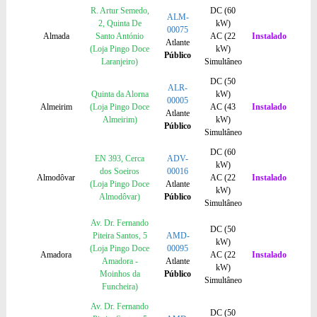
R. Artur Semedo,
DC (60
ALM-
2, Quinta De
kW)
00075
Almada
Santo António
AC (22
Instalado
Atlante
(Loja Pingo Doce
kW)
Público
Laranjeiro)
Simultâneo
DC (50
ALR-
Quinta da Alorna
kW)
00005
Almeirim
(Loja Pingo Doce
AC (43
Instalado
Atlante
Almeirim)
kW)
Público
Simultâneo
DC (60
EN 393, Cerca
ADV-
kW)
dos Soeiros
00016
Almodôvar
AC (22
Instalado
(Loja Pingo Doce
Atlante
kW)
Almodôvar)
Público
Simultâneo
Av. Dr. Fernando
DC (50
Piteira Santos, 5
AMD-
kW)
(Loja Pingo Doce
00095
Amadora
AC (22
Instalado
Amadora -
Atlante
kW)
Moinhos da
Público
Simultâneo
Funcheira)
Av. Dr. Fernando
DC (50