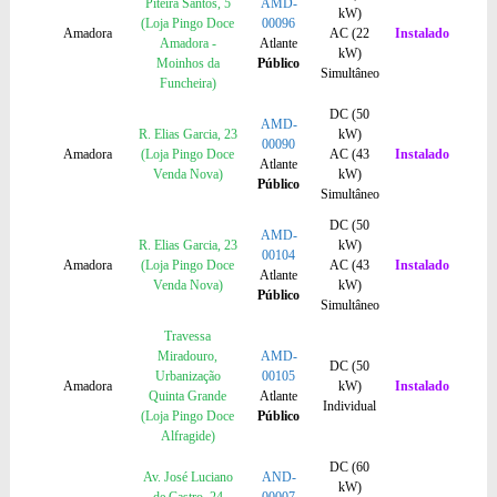
Piteira Santos, 5
AMD-
kW)
(Loja Pingo Doce
00096
Amadora
AC (22
Instalado
Amadora -
Atlante
kW)
Moinhos da
Público
Simultâneo
Funcheira)
DC (50
AMD-
R. Elias Garcia, 23
kW)
00090
Amadora
(Loja Pingo Doce
AC (43
Instalado
Atlante
Venda Nova)
kW)
Público
Simultâneo
DC (50
AMD-
R. Elias Garcia, 23
kW)
00104
Amadora
(Loja Pingo Doce
AC (43
Instalado
Atlante
Venda Nova)
kW)
Público
Simultâneo
Travessa
Miradouro,
AMD-
DC (50
Urbanização
00105
Amadora
kW)
Instalado
Quinta Grande
Atlante
Individual
(Loja Pingo Doce
Público
Alfragide)
DC (60
Av. José Luciano
AND-
kW)