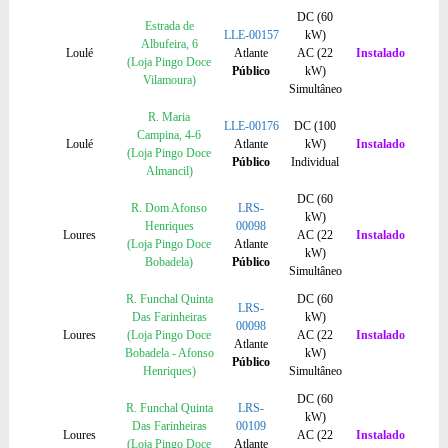
DC (60
Estrada de
LLE-00157
kW)
Albufeira, 6
Loulé
Atlante
AC (22
Instalado
(Loja Pingo Doce
Público
kW)
Vilamoura)
Simultâneo
R. Maria
LLE-00176
DC (100
Campina, 4-6
Loulé
Atlante
kW)
Instalado
(Loja Pingo Doce
Público
Individual
Almancil)
DC (60
R. Dom Afonso
LRS-
kW)
Henriques
00098
Loures
AC (22
Instalado
(Loja Pingo Doce
Atlante
kW)
Bobadela)
Público
Simultâneo
R. Funchal Quinta
DC (60
LRS-
Das Farinheiras
kW)
00098
Loures
(Loja Pingo Doce
AC (22
Instalado
Atlante
Bobadela - Afonso
kW)
Público
Henriques)
Simultâneo
DC (60
R. Funchal Quinta
LRS-
kW)
Das Farinheiras
00109
Loures
AC (22
Instalado
(Loja Pingo Doce
Atlante