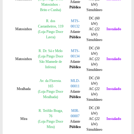
Atlante
Matosinhos -
kW)
Público
Brito e Cunha)
Simultâneo
DC (60
R. dos
MTS-
kW)
Castanheiros, 119
00132
Matosinhos
AC (22
Instalado
(Loja Pingo Doce
Atlante
kW)
Lavra)
Público
Simultâneo
DC (50
R. Dr. Sá e Melo
MTS-
kW)
(Loja Pingo Doce
00134
Matosinhos
AC (22
Instalado
São Mamede de
Atlante
kW)
Infesta)
Público
Simultâneo
DC (50
Av. da Floresta.
MLD-
kW)
165
00011
Mealhada
AC (22
Instalado
(Loja Pingo Doce
Atlante
kW)
Mealhada)
Público
Simultâneo
DC (30
R. Teófilo Braga,
MIR-
kW)
76
00007
Mira
AC (22
Instalado
(Loja Pingo Doce
Atlante
kW)
Mira)
Público
Simultâneo