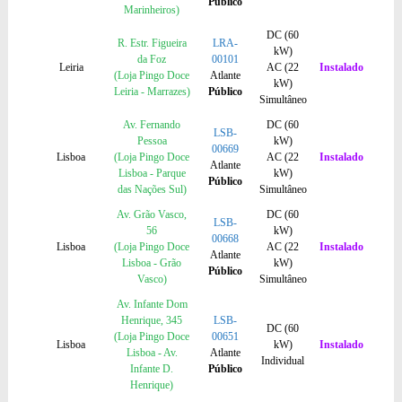
Público
Marinheiros)
DC (60
R. Estr. Figueira
LRA-
kW)
da Foz
00101
Leiria
AC (22
Instalado
(Loja Pingo Doce
Atlante
kW)
Leiria - Marrazes)
Público
Simultâneo
Av. Fernando
DC (60
LSB-
Pessoa
kW)
00669
Lisboa
(Loja Pingo Doce
AC (22
Instalado
Atlante
Lisboa - Parque
kW)
Público
das Nações Sul)
Simultâneo
Av. Grão Vasco,
DC (60
LSB-
56
kW)
00668
Lisboa
(Loja Pingo Doce
AC (22
Instalado
Atlante
Lisboa - Grão
kW)
Público
Vasco)
Simultâneo
Av. Infante Dom
Henrique, 345
LSB-
DC (60
(Loja Pingo Doce
00651
Lisboa
kW)
Instalado
Lisboa - Av.
Atlante
Individual
Infante D.
Público
Henrique)