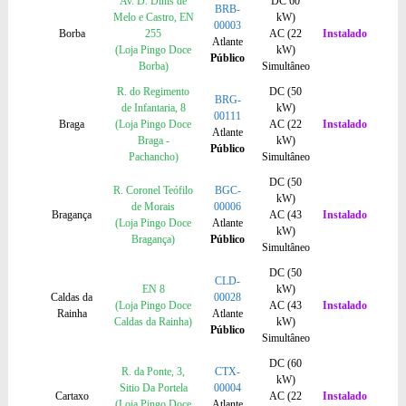
Av. D. Dinis de
DC 60
BRB-
Melo e Castro, EN
kW)
00003
Borba
255
AC (22
Instalado
Atlante
(Loja Pingo Doce
kW)
Público
Borba)
Simultâneo
R. do Regimento
DC (50
BRG-
de Infantaria, 8
kW)
00111
Braga
(Loja Pingo Doce
AC (22
Instalado
Atlante
Braga -
kW)
Público
Pachancho)
Simultâneo
DC (50
R. Coronel Teófilo
BGC-
kW)
de Morais
00006
Bragança
AC (43
Instalado
(Loja Pingo Doce
Atlante
kW)
Bragança)
Público
Simultâneo
DC (50
CLD-
EN 8
kW)
Caldas da
00028
(Loja Pingo Doce
AC (43
Instalado
Rainha
Atlante
Caldas da Rainha)
kW)
Público
Simultâneo
DC (60
R. da Ponte, 3,
CTX-
kW)
Sitio Da Portela
00004
Cartaxo
AC (22
Instalado
(Loja Pingo Doce
Atlante