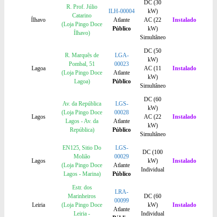
DC (30
R. Prof. Júlio
ILH-00004
kW)
Catarino
Ílhavo
Atlante
AC (22
Instalado
(Loja Pingo Doce
Público
kW)
Ílhavo)
Simultâneo
DC (50
R. Marquês de
LGA-
kW)
Pombal, 51
00023
Lagoa
AC (11
Instalado
(Loja Pingo Doce
Atlante
kW)
Lagoa)
Público
Simultâneo
DC (60
Av. da República
LGS-
kW)
(Loja Pingo Doce
00028
Lagos
AC (22
Instalado
Lagos - Av. da
Atlante
kW)
República)
Público
Simultâneo
EN125, Sitio Do
LGS-
DC (100
Molião
00029
Lagos
kW)
Instalado
(Loja Pingo Doce
Atlante
Individual
Lagos - Marina)
Público
Estr. dos
LRA-
Marinheiros
DC (60
00099
Leiria
(Loja Pingo Doce
kW)
Instalado
Atlante
Leiria -
Individual