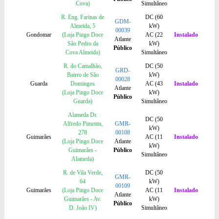
Cova)
Simultâneo
R. Eng. Farinas de
DC (60
GDM-
Almeida, 5
kW)
00039
Gondomar
(Loja Pingo Doce
AC (22
Instalado
Atlante
São Pedro da
kW)
Público
Cova Almeida)
Simultâneo
R. do Camalhão,
DC (50
GRD-
Bairro de São
kW)
00028
Guarda
Domingos
AC (43
Instalado
Atlante
(Loja Pingo Doce
kW)
Público
Guarda)
Simultâneo
Alameda Dr.
DC (50
Alfredo Pimenta,
GMR-
kW)
278
00108
Guimarães
AC (11
Instalado
(Loja Pingo Doce
Atlante
kW)
Guimarães -
Público
Simultâneo
Alameda)
R. de Vila Verde,
DC (50
GMR-
64
kW)
00109
Guimarães
(Loja Pingo Doce
AC (11
Instalado
Atlante
Guimarães - Av.
kW)
Público
D. João IV)
Simultâneo