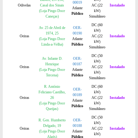
00019
Odivelas
Casal dos Sinais
AC (22
Instalado
Atlante
(Loja Pingo Doce
kW)
Público
Caneças)
Simultâneo
DC (60
Av. 25 de Abril de
OER-
kW)
1974, 25
00190
Oeiras
AC (22
Instalado
(Loja Pingo Doce
Atlante
kW)
Linda-a-Velha)
Público
Simultâneo
DC (50
Av. Infante D.
OER-
kW)
Henrique
00187
Oeiras
AC (22
Instalado
(Loja Pingo Doce
Atlante
kW)
Tercena)
Público
Simultâneo
R. António
DC (60
OER-
Feliciano Castilho,
kW)
00189
Oeiras
26
AC (22
Instalado
Atlante
(Loja Pingo Doce
kW)
Público
Queijas)
Simultâneo
DC (50
R. Gen. Humberto
OER-
kW)
Delgado, 19
00188
Oeiras
AC (22
Instalado
(Loja Pingo Doce
Atlante
kW)
Algés)
Público