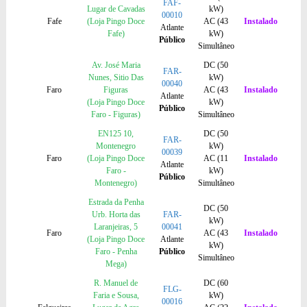
FAF-
Lugar de Cavadas
kW)
00010
Fafe
(Loja Pingo Doce
AC (43
Instalado
Atlante
Fafe)
kW)
Público
Simultâneo
Av. José Maria
DC (50
FAR-
Nunes, Sitio Das
kW)
00040
Faro
Figuras
AC (43
Instalado
Atlante
(Loja Pingo Doce
kW)
Público
Faro - Figuras)
Simultâneo
EN125 10,
DC (50
FAR-
Montenegro
kW)
00039
Faro
(Loja Pingo Doce
AC (11
Instalado
Atlante
Faro -
kW)
Público
Montenegro)
Simultâneo
Estrada da Penha
DC (50
Urb. Horta das
FAR-
kW)
Laranjeiras, 5
00041
Faro
AC (43
Instalado
(Loja Pingo Doce
Atlante
kW)
Faro - Penha
Público
Simultâneo
Mega)
R. Manuel de
DC (60
FLG-
Faria e Sousa,
kW)
00016