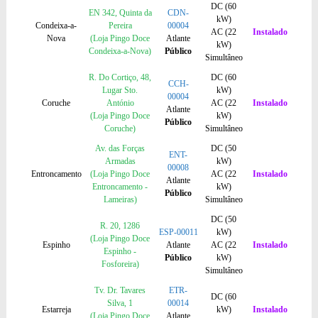
DC (60
EN 342, Quinta da
CDN-
kW)
Condeixa-a-
Pereira
00004
AC (22
Instalado
Nova
(Loja Pingo Doce
Atlante
kW)
Condeixa-a-Nova)
Público
Simultâneo
R. Do Cortiço, 48,
DC (60
CCH-
Lugar Sto.
kW)
00004
Coruche
António
AC (22
Instalado
Atlante
(Loja Pingo Doce
kW)
Público
Coruche)
Simultâneo
Av. das Forças
DC (50
ENT-
Armadas
kW)
00008
Entroncamento
(Loja Pingo Doce
AC (22
Instalado
Atlante
Entroncamento -
kW)
Público
Lameiras)
Simultâneo
DC (50
R. 20, 1286
ESP-00011
kW)
(Loja Pingo Doce
Espinho
Atlante
AC (22
Instalado
Espinho -
Público
kW)
Fosforeira)
Simultâneo
Tv. Dr. Tavares
ETR-
DC (60
Silva, 1
00014
Estarreja
kW)
Instalado
(Loja Pingo Doce
Atlante