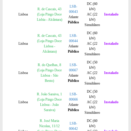
DC (60
LSB-
R. de Cascais, 43
kW)
00643
Lisboa
(Loja Pingo Doce
AC (22
Instalado
Atlante
Lisbia - Alcântara)
kW)
Público
Simultâneo
DC (60
R. de Cascais, 43
LSB-
kW)
(Loja Pingo Doce
00644
Lisboa
AC (22
Instalado
Lisboa -
Atlante
kW)
Alcântara)
Público
Simultâneo
DC (50
R. do Quelhas, 8
LSB-
kW)
(Loja Pingo Doce
00667
Lisboa
AC (22
Instalado
Lisboa - São
Atlante
kW)
Bento)
Público
Simultâneo
DC (50
R. João Saraiva, 1
LSB-
kW)
(Loja Pingo Doce
00666
Lisboa
AC (22
Instalado
Lisboa - João
Atlante
kW)
Saraiva)
Público
Simultâneo
R. José Maria
DC (60
LSB-
Nicolau, 11/12
kW)
00642