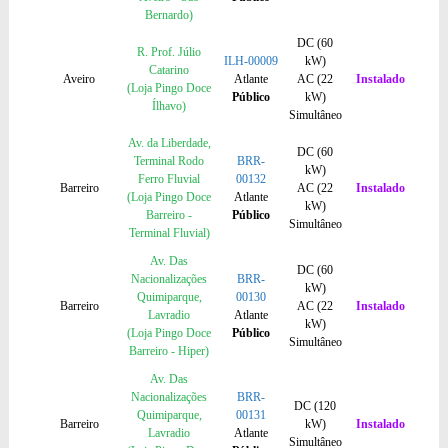
Bernardo)
DC (60
R. Prof. Júlio
ILH-00009
kW)
Catarino
Aveiro
Atlante
AC (22
Instalado
(Loja Pingo Doce
Público
kW)
Ílhavo)
Simultâneo
Av. da Liberdade,
DC (60
Terminal Rodo
BRR-
kW)
Ferro Fluvial
00132
Barreiro
AC (22
Instalado
(Loja Pingo Doce
Atlante
kW)
Barreiro -
Público
Simultâneo
Terminal Fluvial)
Av. Das
DC (60
Nacionalizações
BRR-
kW)
Quimiparque,
00130
Barreiro
AC (22
Instalado
Lavradio
Atlante
kW)
(Loja Pingo Doce
Público
Simultâneo
Barreiro - Hiper)
Av. Das
Nacionalizações
BRR-
DC (120
Quimiparque,
00131
Barreiro
kW)
Instalado
Lavradio
Atlante
Simultâneo