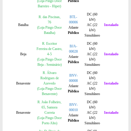
(Loja Pingo Doce
Público
Barreiro - Hiper)
DC (60
R. das Piscinas,
BTL-
kW)
76
00006
Batalha
AC (22
Instalado
(Loja Pingo Doce
Atlante
kW)
Batalha)
Público
Simultâneo
R. Escritor
DC (60
BJA-
Ferreira de Castro,
kW)
00028
Beja
4-5
AC (22
Instalado
Atlante
(Loja Pingo Doce
kW)
Público
Beja - Seminário)
Simultâneo
R. Álvaro
DC (60
BNV-
Rodrigues de
kW)
00008
Benavente
Azevedo
AC (22
Instalado
Atlante
(Loja Pingo Doce
kW)
Público
Benavente)
Simultâneo
R. João Folheiro,
DC (60
BNV-
65, Samora
kW)
00010
Benavente
Correia
AC (22
Instalado
Atlante
(Loja Pingo Doce
kW)
Público
Porto Alto)
Simultâneo