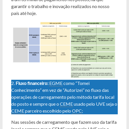
garantir o trabalho e inovação realizados no nosso
país até hoje.
2.
Fluxo financeiro:
EGME
como “Tomei
Conhecimento” em vez de “Autorizei” no fluxo das
operações de carregamento pelo método tarifa local
do posto e sempre que o
CEME
usado pelo UVE seja o
CEME
parceiro escolhido pelo
OPC
;
Nas sessões de carregamento que fazem uso da tarifa
local e sempre que o
CEME
usado pelo UVE seja o