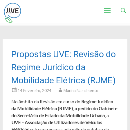
Associação de Utilizadores de Veículos Eléctricos
UVE
Skip
to
content
Propostas UVE: Revisão do
Regime Jurídico da
Mobilidade Elétrica (RJME)
14 Fevereiro, 2024
Marina Nascimento
No âmbito da Revisão em curso do
Regime Jurídico
da Mobilidade Elétrica (RJME)
,
a pedido do Gabinete
do Secretário de Estado da Mobilidade Urbana
, a
UVE – Associação de Utilizadores de Veículos
Elétricos
entregou no passado mês de outubro de