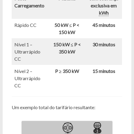
Carregamento
exclusiva em
kWh
Rápido CC
50 kW
≤
P
<
45 minutos
150 kW
Nível 1 –
150 kW
≤
P <
30 minutos
Ultrarrápido
350 kW
CC
Nível 2 –
P
≥
350 kW
15 minutos
Ultrarrápido
CC
Um exemplo total do tarifário resultante: