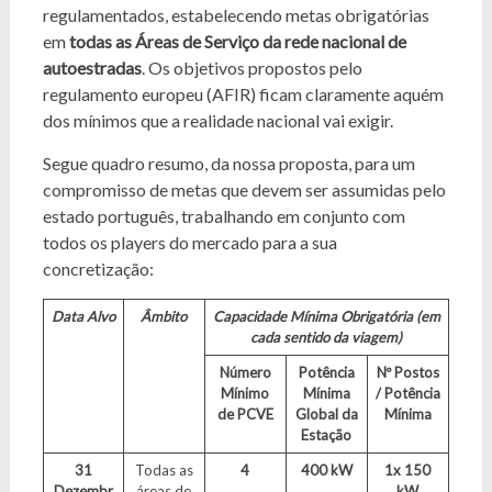
regulamentados, estabelecendo metas obrigatórias
em
todas
as Áreas de Serviço da rede nacional de
autoestradas
. Os objetivos propostos pelo
regulamento europeu (AFIR) ficam claramente aquém
dos mínimos que a realidade nacional vai exigir.
Segue quadro resumo, da nossa proposta, para um
compromisso de metas que devem ser assumidas pelo
estado português, trabalhando em conjunto com
todos os players do mercado para a sua
concretização:
Data Alvo
Âmbito
Capacidade Mínima Obrigatória
(em
cada sentido da viagem)
Número
Potência
Nº Postos
Mínimo
Mínima
/ Potência
de PCVE
Global da
Mínima
Estação
31
Todas as
4
400 kW
1x 150
Dezembr
áreas de
kW