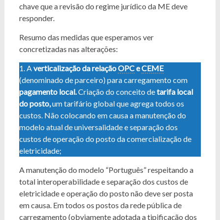
chave que a revisão do regime jurídico da ME deve
responder.
Resumo das medidas que esperamos ver
concretizadas nas alterações:
1. A
verticalização da relação
OPC
e
CEME
(denominado de parceiro) para carregamento com
pagamento local.
Criação do conceito de
tarifa local
do posto,
um tarifário global que agrega todos os
custos. Não colocando em causa a manutenção do
modelo atual de universalidade e separação dos
custos de operação do posto da comercialização de
eletricidade;
A manutenção do modelo “Português” respeitando a
total interoperabilidade e separação dos custos de
eletricidade e operação do posto não deve ser posta
em causa. Em todos os postos da rede pública de
carregamento (obviamente adotada a tipificação dos