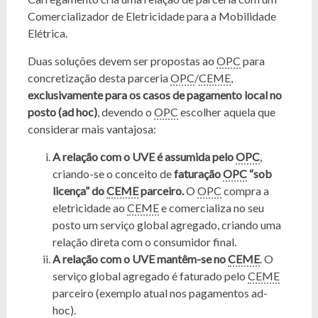
Comercializador de Eletricidade para a Mobilidade
Elétrica.
Duas soluções devem ser propostas ao
OPC
para
concretização desta parceria
OPC
/
CEME
,
exclusivamente para os casos de pagamento local no
posto (ad hoc)
, devendo o
OPC
escolher aquela que
considerar mais vantajosa:
A relação com o UVE é assumida pelo
OPC
,
criando-se o conceito de
faturação
OPC
“sob
licença” do
CEME
parceiro.
O
OPC
compra a
eletricidade ao
CEME
e comercializa no seu
posto um serviço global agregado, criando uma
relação direta com o consumidor final.
A relação com o UVE mantêm-se no
CEME
. O
serviço global agregado é faturado pelo
CEME
parceiro (exemplo atual nos pagamentos ad-
hoc).