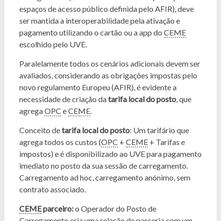
espaços de acesso público definida pelo AFIR), deve
ser mantida a interoperabilidade pela ativação e
pagamento utilizando o cartão ou a app do
CEME
escolhido pelo UVE.
Paralelamente todos os cenários adicionais devem ser
avaliados, considerando as obrigações impostas pelo
novo regulamento Europeu (AFIR), é evidente a
necessidade de criação da
tarifa local do posto
, que
agrega
OPC
e
CEME
.
Conceito de
tarifa local do posto
: Um tarifário que
agrega todos os custos (
OPC
+
CEME
+ Tarifas e
impostos) e é disponibilizado ao UVE para pagamento
imediato no posto da sua sessão de carregamento.
Carregamento ad hoc, carregamento anónimo, sem
contrato associado.
CEME
parceiro:
o Operador do Posto de
Carregamento cria uma relação de parceria com um