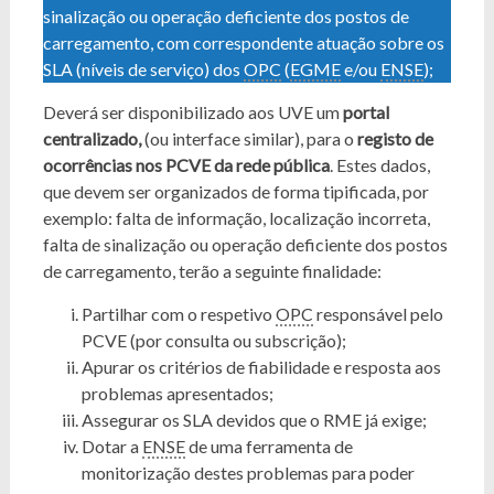
sinalização ou operação deficiente dos postos de
carregamento, com correspondente atuação sobre os
SLA (níveis de serviço) dos
OPC
(
EGME
e/ou
ENSE
);
Deverá ser disponibilizado aos UVE um
portal
centralizado,
(ou interface similar), para o
registo de
ocorrências nos PCVE da rede pública
. Estes dados,
que devem ser organizados de forma tipificada, por
exemplo: falta de informação, localização incorreta,
falta de sinalização ou operação deficiente dos postos
de carregamento, terão a seguinte finalidade:
Partilhar com o respetivo
OPC
responsável pelo
PCVE (por consulta ou subscrição);
Apurar os critérios de fiabilidade e resposta aos
problemas apresentados;
Assegurar os SLA devidos que o RME já exige;
Dotar a
ENSE
de uma ferramenta de
monitorização destes problemas para poder