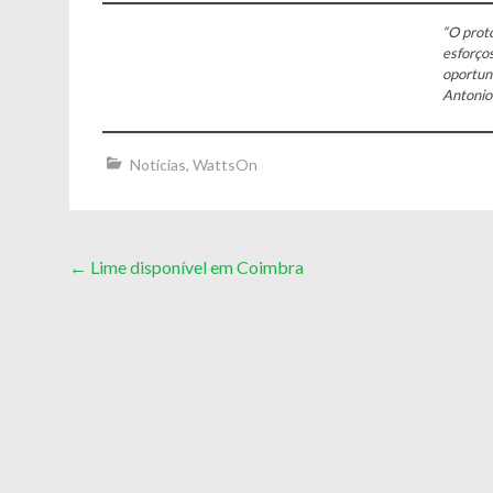
“O prot
esforço
oportun
Antonio 
Notícias
,
WattsOn
Post
←
Lime disponível em Coimbra
navigation