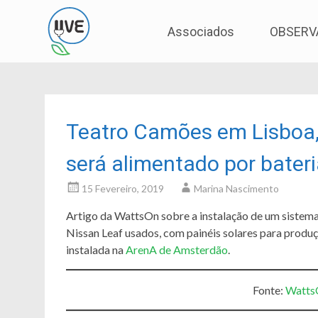
Associação de Utilizadores de Veículos Eléctric
UVE
Skip
Associados
OBSERV
to
content
Teatro Camões em Lisboa,
será alimentado por bater
15 Fevereiro, 2019
Marina Nascimento
Artigo da WattsOn sobre a instalação de um sistem
Nissan Leaf usados, com painéis solares para produçã
instalada na
ArenA de Amsterdão
.
Fonte:
Watts