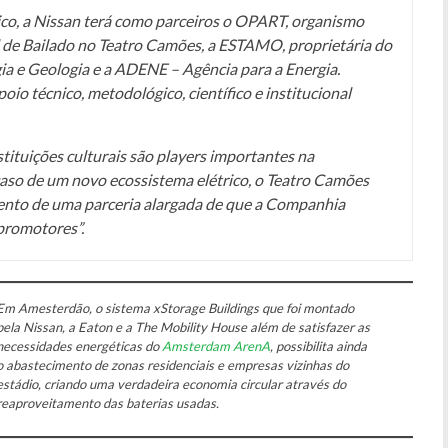
rico, a Nissan terá como parceiros o OPART, organismo
 de Bailado no Teatro Camões, a ESTAMO, proprietária do
gia e Geologia e a ADENE – Agência para a Energia.
oio técnico, metodológico, científico e institucional
tituições culturais são players importantes na
aso de um novo ecossistema elétrico, o Teatro Camões
nto de uma parceria alargada de que a Companhia
 promotores”.
Em Amesterdão, o sistema xStorage Buildings que foi montado
pela Nissan, a Eaton e a The Mobility House além de satisfazer as
necessidades energéticas do
Amsterdam ArenA
, possibilita ainda
o abastecimento de zonas residenciais e empresas vizinhas do
estádio, criando uma verdadeira economia circular através do
reaproveitamento das baterias usadas.