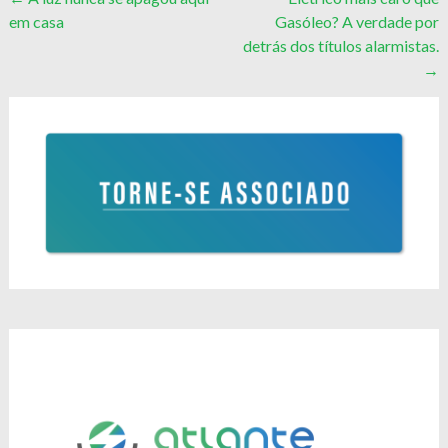
Post
em casa
Gasóleo? A verdade por
navigation
detrás dos títulos alarmistas.
→