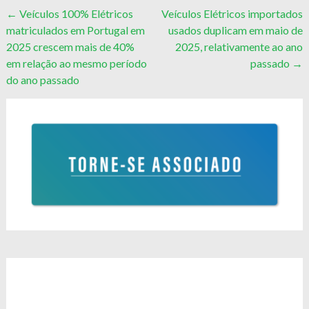
Post
←
Veículos 100% Elétricos
Veículos Elétricos importados
matriculados em Portugal em
usados duplicam em maio de
navigation
2025 crescem mais de 40%
2025, relativamente ao ano
em relação ao mesmo período
passado
→
do ano passado