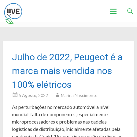
Associação de Utilizadores de Veículos Eléctricos
UVE
Skip
to
content
Julho de 2022, Peugeot é a
marca mais vendida nos
100% elétricos
5 Agosto, 2022
Marina Nascimento
As perturbações no mercado automóvel a nível
mundial, falta de componentes, especialmente
microprocessadores e problemas nas cadeias
logísticas de distribuição, inicialmente afetadas pela
pandemia da Covid-19 com a interrupção de diversas