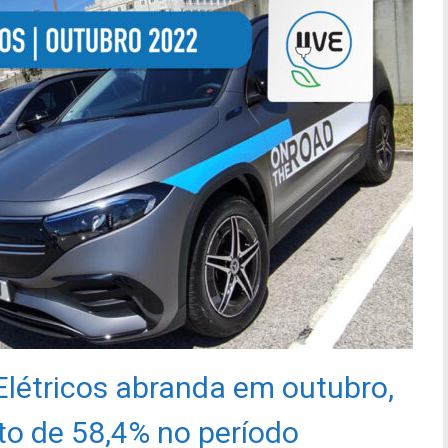
létricos abranda em outubro,
o de 58,4% no período