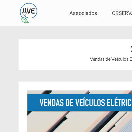
Associação de Utilizadores de Veículos Eléctric
UVE
Skip
Associados
OBSERV
to
content
Vendas de Veículos 