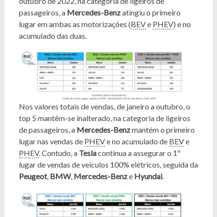
outubro de 2022, na categoria de ligeiros de
passageiros, a
Mercedes-Benz
atingiu o primeiro
lugar em ambas as motorizações (
BEV
e
PHEV
) e no
acumulado das duas.
Nos valores totais de vendas, de janeiro a outubro, o
top 5 mantêm-se inalterado, na categoria de ligeiros
de passageiros, a
Mercedes-Benz
mantém o primeiro
lugar nas vendas de
PHEV
e no acumulado de
BEV
e
PHEV
. Contudo, a
Tesla
continua a assegurar o 1º
lugar de vendas de veículos 100% elétricos, seguida da
Peugeot
,
BMW
,
Mercedes-Benz
e
Hyundai
.