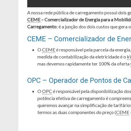
A nossa rede pública de carregamento possui dois gr
CEME
– Comercializador de Energia para a Mobilid
Carregamento
; é a junção dos dois custos que gera o
CEME
– Comercializador de Energ
O
CEME
é responsável pela parcela da energia
medida de contabilização da eletricidade é o
k
mas devemos rapidamente ter 100% da oferta
OPC
– Operador de Pontos de C
O
OPC
é responsável pela disponibilização dos
potência efetiva de carregamento é compreensí
queremos avançar na simplificação de tarifári
termos as duas componentes do preço (
CEME