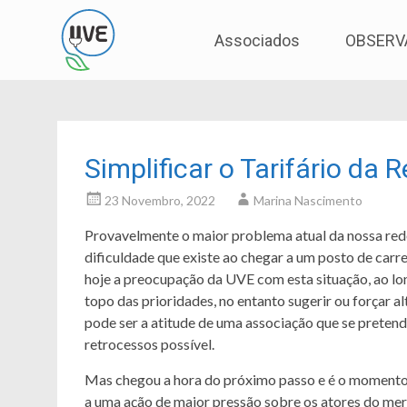
Associação de Utilizadores de Veículos Eléctric
UVE
Skip
Associados
OBSERV
to
content
Simplificar o Tarifário da
23 Novembro, 2022
Marina Nascimento
Provavelmente o maior problema atual da nossa rede
dificuldade que existe ao chegar a um posto de car
hoje a preocupação da UVE com esta situação, ao lo
topo das prioridades, no entanto sugerir ou forçar
pode ser a atitude de uma associação que se prete
retrocessos possível.
Mas chegou a hora do próximo passo e é o momento 
a uma ação de maior pressão sobre os atores do me