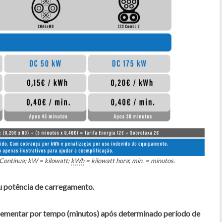
Contínua; kW = kilowatt;
kWh
= kilowatt hora
;
min. = minutos
.
u potência de carregamento.
lementar por tempo (minutos) após determinado período de