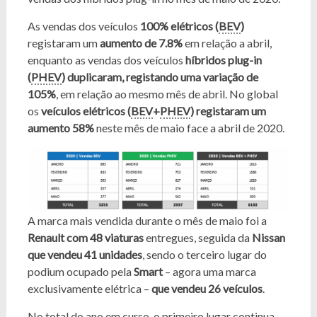
As vendas dos veículos
100% elétricos (
BEV
)
registaram um
aumento de 7.8%
em relação a abril,
enquanto as vendas dos veículos
híbridos plug-in
(
PHEV
) duplicaram, registando uma variação de
105%
, em relação ao mesmo mês de abril. No global
os
veículos elétricos (
BEV
+
PHEV
) registaram um
aumento 58%
neste mês de maio face a abril de 2020.
A marca mais vendida durante o mês de maio foi a
Renault com 48 viaturas
entregues, seguida da
Nissan
que vendeu 41 unidades
, sendo o terceiro lugar do
podium ocupado pela
Smart
– agora uma marca
exclusivamente elétrica –
que vendeu 26 veículos
.
No total do ano em curso, o primeiro lugar continua