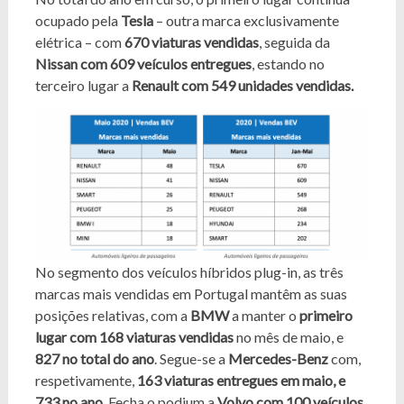
ocupado pela
Tesla
– outra marca exclusivamente
elétrica – com
670 viaturas vendidas
, seguida da
Nissan com 609 veículos entregues
, estando no
terceiro lugar a
Renault com 549 unidades vendidas.
No segmento dos veículos híbridos plug-in, as três
marcas mais vendidas em Portugal mantêm as suas
posições relativas, com a
BMW
a manter o
primeiro
lugar com 168 viaturas vendidas
no mês de maio, e
827 no total do ano
. Segue-se a
Mercedes-Benz
com,
respetivamente,
163 viaturas entregues em maio, e
733 no ano
. Fecha o podium a
Volvo com 100 veículos