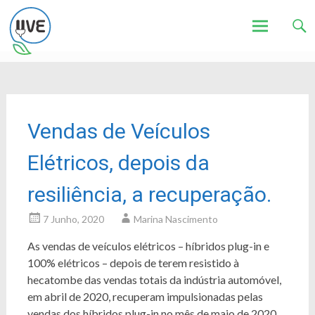
Associação de Utilizadores de Veículos Eléctricos
UVE
Skip
to
content
Vendas de Veículos
Elétricos, depois da
resiliência, a recuperação.
7 Junho, 2020
Marina Nascimento
As vendas de veículos elétricos – híbridos plug-in e
100% elétricos – depois de terem resistido à
hecatombe das vendas totais da indústria automóvel,
em abril de 2020, recuperam impulsionadas pelas
vendas dos híbridos plug-in no mês de maio de 2020.