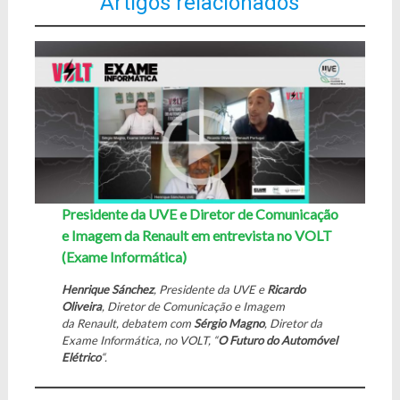
Artigos relacionados
Presidente da UVE e Diretor de Comunicação
e Imagem da Renault em entrevista no VOLT
(Exame Informática)
Henrique Sánchez
, Presidente da UVE e
Ricardo
Oliveira
, Diretor de Comunicação e Imagem
da Renault, debatem com
Sérgio Magno
, Diretor da
Exame Informática, no VOLT, “
O Futuro do Automóvel
Elétrico
“.