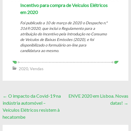
Incentivo para compra de Veículos Elétricos
em 2020
Foi publicado a 10 de março de 2020 o Despacho n.º
3169/2020, que inclui o Regulamento para a
atribuição do Incentivo pela Introdução no Consumo
de Veículos de Baixas Emissões (2020), e foi
disponibilizado o formulário on-line para
candidatura ao mesmo.
2020
,
Vendas
Post
←
O impacto da Covid-19 na
ENVE 2020 em Lisboa. Novas
indústria automóvel –
datas!
→
navigation
Veículos Elétricos resistem à
hecatombe