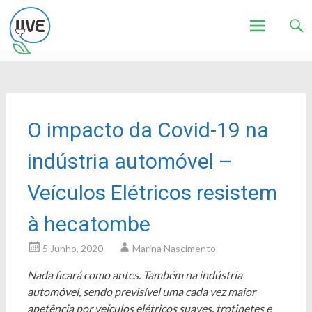
Associação de Utilizadores de Veículos Eléctricos
UVE
Skip
to
content
O impacto da Covid-19 na
indústria automóvel –
Veículos Elétricos resistem
à hecatombe
5 Junho, 2020
Marina Nascimento
Nada ficará como antes. Também na indústria
automóvel, sendo previsível uma cada vez maior
apetência por veículos elétricos suaves, trotinetes e