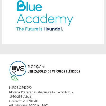
NIPC 513743090
Morada: Praceta da Tabaqueira A2 - Workhub Lx
1950-256 Lisboa
Contacto: 910 910 901
(dias úteis das 10:00 às 18:00)