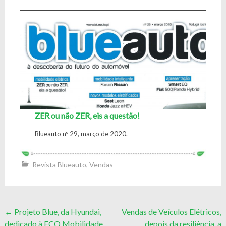
ZER ou não ZER, eis a questão!
Blueauto nº 29, março de 2020.
Revista Blueauto
,
Vendas
Post
←
Projeto Blue, da Hyundai,
Vendas de Veículos Elétricos,
dedicado à ECO Mobilidade
depois da resiliência, a