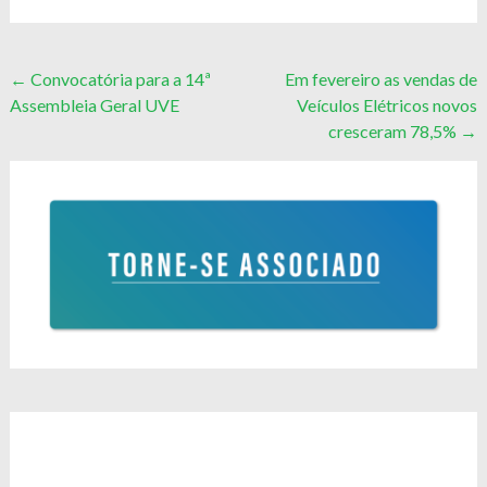
Post
←
Convocatória para a 14ª
Em fevereiro as vendas de
Assembleia Geral UVE
Veículos Elétricos novos
navigation
cresceram 78,5%
→