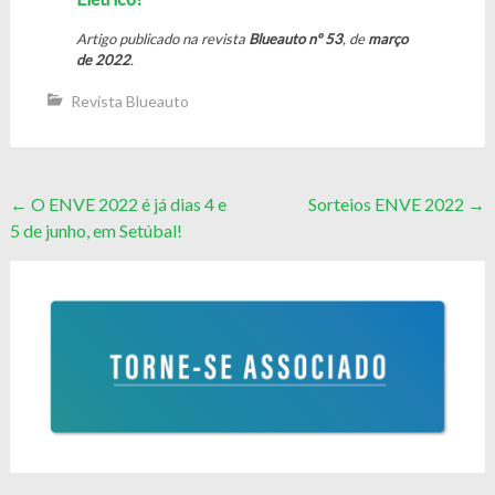
Artigo publicado na revista
Blueauto nº 53
, de
março
de 2022
.
Revista Blueauto
Post
←
O ENVE 2022 é já dias 4 e
Sorteios ENVE 2022
→
5 de junho, em Setúbal!
navigation