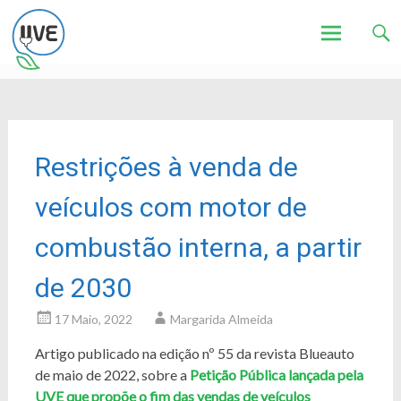
Associação de Utilizadores de Veículos Eléctricos
UVE
Skip
to
content
Restrições à venda de
veículos com motor de
combustão interna, a partir
de 2030
17 Maio, 2022
Margarida Almeida
Artigo publicado na edição nº 55 da revista Blueauto
de maio de 2022, sobre a
Petição Pública lançada pela
UVE que propõe o fim das vendas de veículos