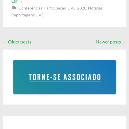
Ler
→
Conferências-Participação-UVE-2020
,
Notícias
,
Reportagens UVE
Posts
←
Older posts
Newer posts
→
navigation