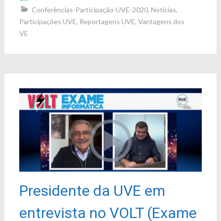
Conferências-Participação-UVE-2020
,
Notícias
,
Participações UVE
,
Reportagens UVE
,
Vantagens dos
VE
Presidente da UVE em
entrevista no VOLT (Exame