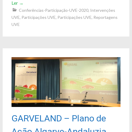
Ler
→
Conferências-Participação-UVE-2020
,
Intervenções
UVE
,
Participações UVE
,
Participações UVE
,
Reportagens
UVE
GARVELAND – Plano de
Ação Algarve-Andaluzia