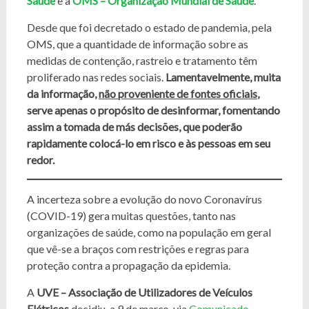
Saúde
e a
OMS – Organização Mundial de Saúde
.
Desde que foi decretado o estado de pandemia, pela
OMS, que a quantidade de informação sobre as
medidas de contenção, rastreio e tratamento têm
proliferado nas redes sociais.
Lamentavelmente, muita
da informação,
não proveniente de fontes oficiais
,
serve apenas o propósito de desinformar, fomentando
assim a tomada de más decisões, que poderão
rapidamente colocá-lo em risco e às pessoas em seu
redor.
A incerteza sobre a evolução do novo Coronavírus
(COVID-19) gera muitas questões, tanto nas
organizações de saúde, como na população em geral
que vê-se a braços com restrições e regras para
proteção contra a propagação da epidemia.
A
UVE – Associação de Utilizadores de Veículos
Elétricos
decidiu, a 9 de março, via
Comunicado