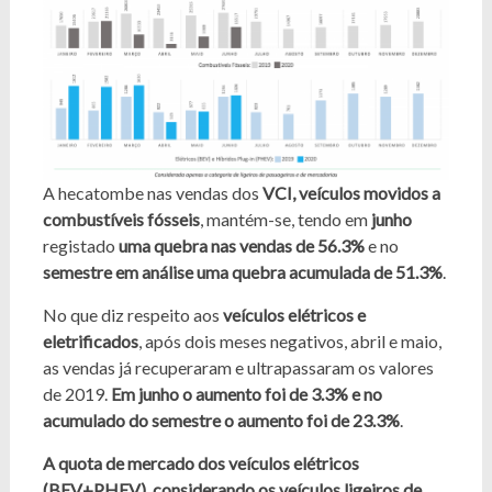
A hecatombe nas vendas dos
VCI, veículos movidos a
combustíveis fósseis
, mantém-se, tendo em
junho
registado
uma quebra nas vendas de 56.3%
e no
semestre em análise uma quebra acumulada de 51.3%
.
No que diz respeito aos
veículos elétricos e
eletrificados
, após dois meses negativos, abril e maio,
as vendas já recuperaram e ultrapassaram os valores
de 2019.
Em junho o aumento foi de 3.3% e no
acumulado do semestre o aumento foi de 23.3%
.
A quota de mercado dos veículos elétricos
(
BEV
+
PHEV
), considerando os veículos ligeiros de