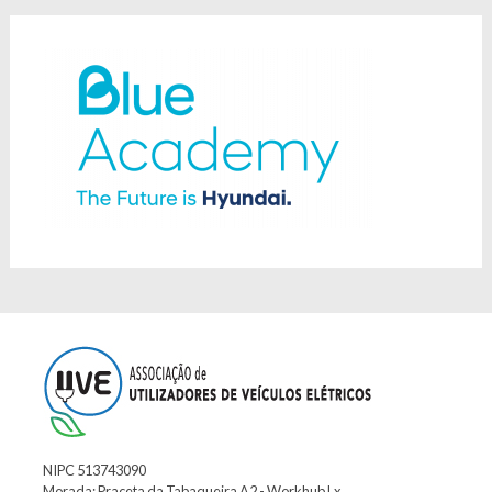
NIPC 513743090
Morada: Praceta da Tabaqueira A2 - Workhub Lx