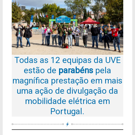
Todas as 12 equipas da UVE
estão de
parabéns
pela
magnífica prestação em mais
uma ação de divulgação da
mobilidade elétrica em
Portugal.