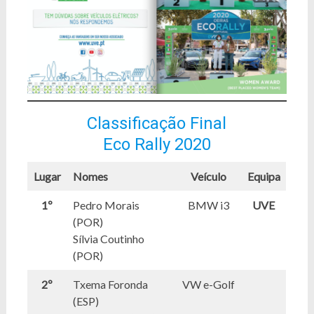
Classificação Final
Eco Rally 2020
Lugar
Nomes
Veículo
Equipa
1º
Pedro Morais
BMW i3
UVE
(POR)
Sílvia Coutinho
(POR)
2º
Txema Foronda
VW e-Golf
(ESP)