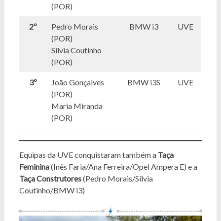
(POR)
2º
Pedro Morais
BMW i3
UVE
(POR)
Sílvia Coutinho
(POR)
3º
João Gonçalves
BMW i3S
UVE
(POR)
Maria Miranda
(POR)
Equipas da UVE conquistaram também a
Taça
Feminina
(Inês Faria/Ana Ferreira/Opel Ampera E) e a
Taça Construtores
(Pedro Morais/Sílvia
Coutinho/BMW i3)