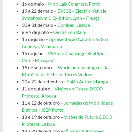
16 de maio –
Mob Lab Congress, Porto
19 a 22 de maio –
EVS32 – Electric Vehicle
Symphosium & Exibition, Lyon – França
30 e 31 de maio –
Coniben, Lisboa
8 e 9 de junho –
Oeiras Eco Rally
15 de junho –
Apresentação Catamaran Sun
Concept, Vilamoura
16 de julho –
VS Solar Challenge, Real Sport
Clube Massamá
19 de setembro –
Workshop: Vantagens da
Mobilidade Elétrica, Torres Vedras
20 a 22 de setembro –
Salão Auto de Braga
11 de outubro –
Visões do Futuro DECO
Proteste, Arouca
11 e 12 de outubro –
Jornadas de Mobilidade
Elétrica – ISEP Porto
18 e 19 de outubro –
Visões do Futuro DECO
Proteste, Lisboa
18 a 20 de outubro –
3º Salão Automóvel